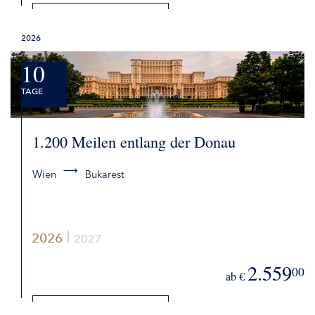
DETAILS
2026
BUCHEN
10
TAGE
1.200 Meilen entlang der Donau
Wien
Bukarest
2026
2027
2.559
00
ab €
DETAILS