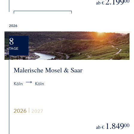
2.199
00
ab €
DETAILS
2026
BUCHEN
8
TAGE
Malerische Mosel & Saar
Köln
Köln
2026
2027
1.849
00
ab €