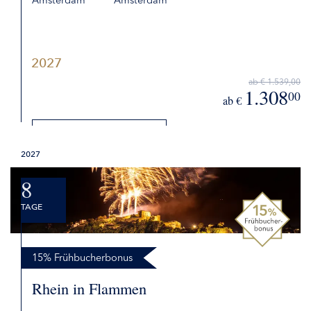
Amsterdam
Amsterdam
2027
ab € 1.539,00
1.308
00
ab €
DETAILS
2027
BUCHEN
8
TAGE
15% Frühbucherbonus
Rhein in Flammen