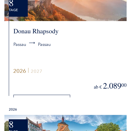
8
TAGE
Donau Rhapsody
Passau
Passau
2026
2027
2.089
00
ab €
DETAILS
2026
BUCHEN
8