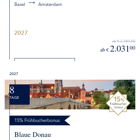
Basel
Amsterdam
2027
ab € 2.389,00
2.031
00
ab €
DETAILS
2027
BUCHEN
8
TAGE
15% Frühbucherbonus
Blaue Donau