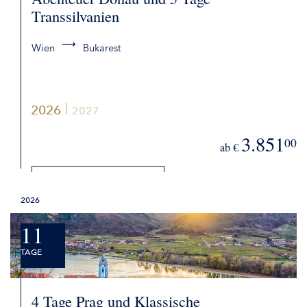
Transsilvanien
Wien
Bukarest
2026
2027
3.851
00
ab €
DETAILS
2026
BUCHEN
11
TAGE
4 Tage Prag und Klassische