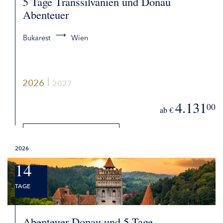
5 Tage Transsilvanien und Donau
Abenteuer
Bukarest
Wien
2026
2027
4.131
00
ab €
DETAILS
2026
BUCHEN
14
TAGE
Abenteuer Donau und 5 Tage