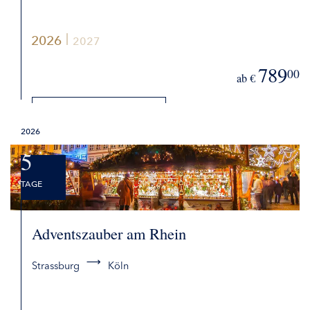
2026
2027
789
00
ab €
DETAILS
2026
BUCHEN
5
TAGE
Adventszauber am Rhein
Strassburg
Köln