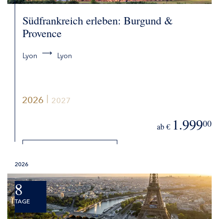
Südfrankreich erleben: Burgund &
Provence
Lyon
Lyon
2026
2027
1.999
00
ab €
DETAILS
2026
BUCHEN
8
TAGE