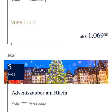
Wien
Nürnberg
2026
2027
1.069
00
ab €
DETAILS
2026
BUCHEN
5
TAGE
Adventszauber am Rhein
Köln
Strassburg