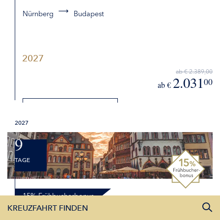
Nürnberg
Budapest
2027
ab € 2.389,00
2.031
00
ab €
DETAILS
2027
BUCHEN
9
TAGE
15% Frühbucherbonus
KREUZFAHRT FINDEN
Deutsche Flusslandschaften von Passau