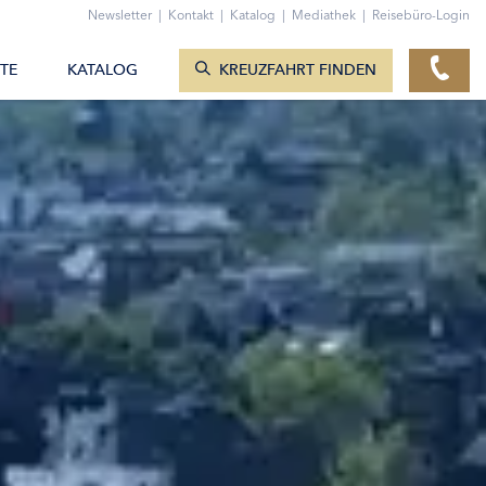
ZUM KONTAKTFORMULAR
Newsletter
|
Kontakt
|
Katalog
|
Mediathek
|
Reisebüro-Login
KREUZFAHRTEN ANZEIGEN
TE
KATALOG
KREUZFAHRT FINDEN