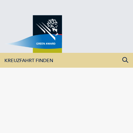
KREUZFAHRT FINDEN
Alle Monate
Alle Flüsse
Alle Schiffe
KREUZFAHRTEN ANZEIGEN
AMADEUS Flusskreuzfahrten GmbH | Franzstraße 10 | 80802
München
Impressum
|
Datenschutz
|
Kontakt