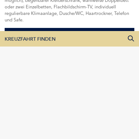
möglich), begehbarer Kleiderschrank, wahlweise Doppelbett
oder zwei Einzelbetten, Flachbildschirm-TV, individuell
regulierbare Klimaanlage, Dusche/WC, Haartrockner, Telefon
und Safe.
DETAILS ANZEIGEN
KREUZFAHRT FINDEN
Alle Monate
Impressionen
Alle Flüsse
Alle Schiffe
KREUZFAHRTEN ANZEIGEN