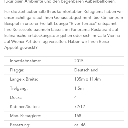
luxuriösen Ambiente und den begehbaren Außenbalkonen.
Für die Zeit außerhalb Ihres komfortablen Refugiums haben wir
unser Schiff ganz auf Ihren Genuss abgestimmt. Sie können zum
Beispiel in unserer Freiluft-Lounge "River Terrace“ entspannt
Ihre Reiseseele baumeln lassen, im Panorama-Restaurant auf
kulinarische Entdeckungstour gehen oder sich im Café Vienna
auf Wiener Art den Tag versüßen. Haben wir Ihren Reise-
Appetit geweckt?
Inbetriebnahme:
2015
Flagge:
Deutschland
Länge x Breite:
135m x 11,4m
Tiefgang:
1,5m
Decks:
4
Kabinen/Suiten:
72/12
Max. Passagiere:
168
Besatzung:
ca. 46