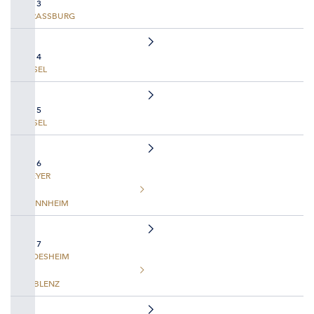
TAG 3
STRASSBURG
TAG 4
BASEL
TAG 5
BASEL
TAG 6
SPEYER
MANNHEIM
TAG 7
RÜDESHEIM
KOBLENZ