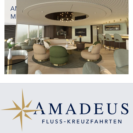
Flaggschiff
AMADEUS
Mira
Luxus
und
Nachhaltigkeit
perfekt
vereint:
unser
neues
Flaggschiff