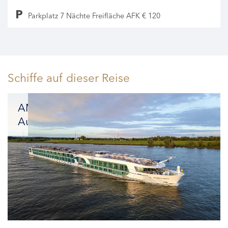
Parkplatz 7 Nächte Freifläche AFK € 120
Schiffe auf dieser Reise
AMADEUS
Aurea
Luxus
und
Nachhaltigkeit
perfekt
vereint:
unser
neues