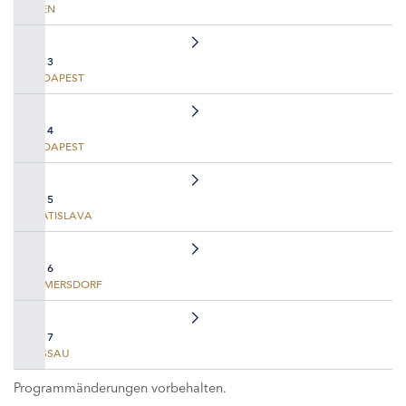
WIEN
TAG 3
BUDAPEST
TAG 4
BUDAPEST
TAG 5
BRATISLAVA
TAG 6
EMMERSDORF
TAG 7
PASSAU
Programmänderungen vorbehalten.