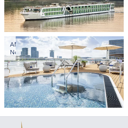
Reisemomente
genießen
AMADEUS
Nova
Elektrisierende
Aussichten:
Die
nächste
Generation
des
Flussreisens