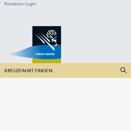
Reisebüro-Login
KREUZFAHRT FINDEN
Alle Monate
Alle Flüsse
Alle Schiffe
KREUZFAHRTEN ANZEIGEN
AMADEUS Flusskreuzfahrten GmbH | Franzstraße 10 | 80802