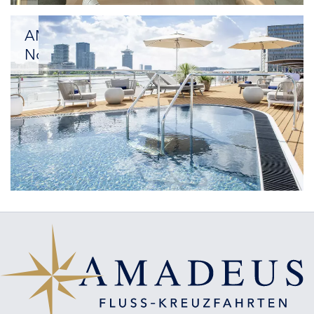
neues
Flaggschiff
AMADEUS
Nova
Elektrisierende
Aussichten:
Die
nächste
Generation
des
Flussreisens