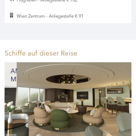
Flughafen - Anlegestelle € 102
Wien Zentrum - Anlegestelle € 91
Schiffe auf dieser Reise
AMADEUS
Mira
Luxus
und
Nachhaltigkeit
perfekt
vereint:
unser