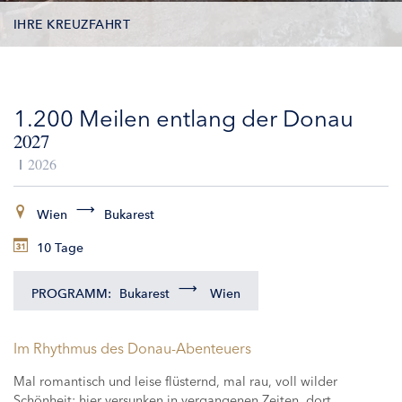
IHRE KREUZFAHRT
TERMINE
1.200 Meilen entlang der Donau
LEISTUNGEN
2027
AUSFLÜGE
2026
ZUSATZLEISTUNGEN
Wien
Bukarest
10 Tage
SCHIFFE
PROGRAMM:
Bukarest
Wien
Im Rhythmus des Donau-Abenteuers
Mal romantisch und leise flüsternd, mal rau, voll wilder
Schönheit; hier versunken in vergangenen Zeiten, dort