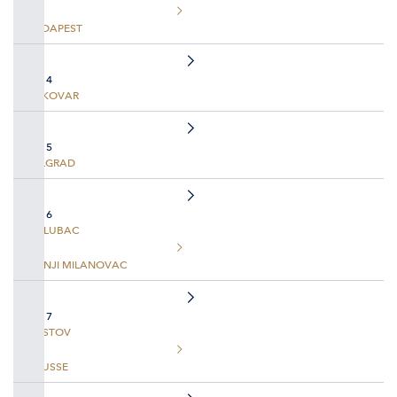
BUDAPEST
TAG 4
VUKOVAR
TAG 5
BELGRAD
TAG 6
GOLUBAC
DONJI MILANOVAC
TAG 7
SVISTOV
ROUSSE