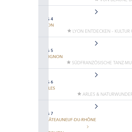
TAG 4
LYON
LYON ENTDECKEN – KULTUR
TAG 5
AVIGNON
SÜDFRANZÖSISCHE TANZ-MU
TAG 6
ARLES
ARLES & NATURWUNDE
TAG 7
CHÂTEAUNEUF-DU-RHÔNE