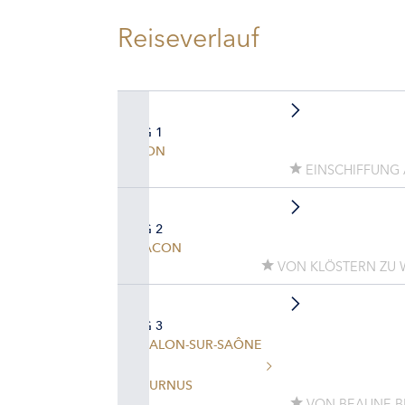
Reiseverlauf
TAG 1
LYON
EINSCHIFFUNG A
TAG 2
MACON
VON KLÖSTERN ZU 
TAG 3
CHALON-SUR-SAÔNE
TOURNUS
VON BEAUNE B