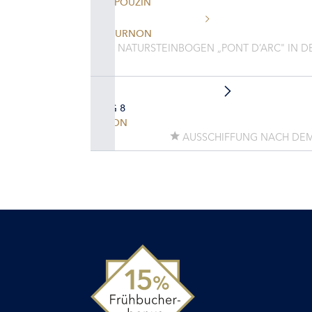
LE POUZIN
TOURNON
NATURSTEINBOGEN „PONT D’ARC" IN D
TAG 8
LYON
AUSSCHIFFUNG NACH DEM