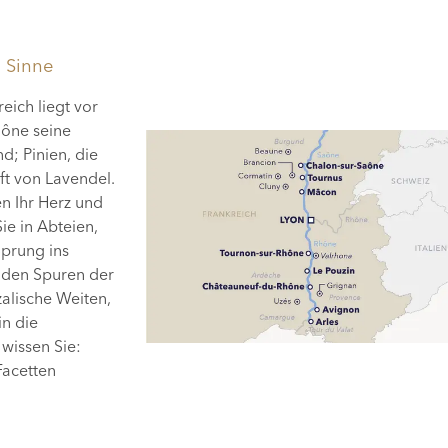
e Sinne
eich liegt vor
aône seine
; Pinien, die
ft von Lavendel.
n Ihr Herz und
e in Abteien,
Sprung ins
u den Spuren der
zalische Weiten,
in die
wissen Sie:
 Facetten