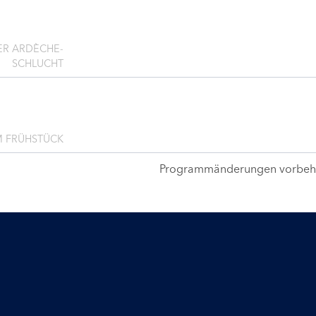
ER ARDÈCHE-
SCHLUCHT
 FRÜHSTÜCK
Programmänderungen vorbeha