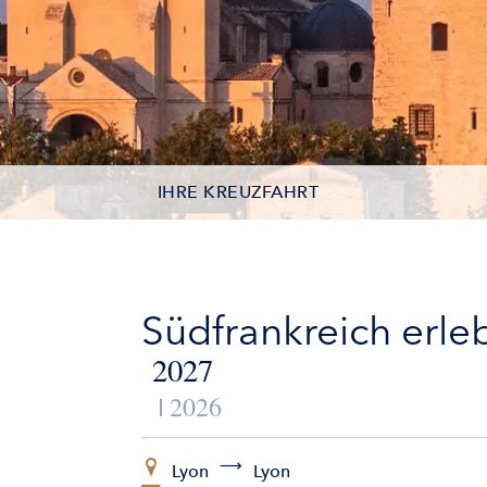
IHRE KREUZFAHRT
TERMINE
LEISTUNGEN
Südfrankreich erl
AUSFLÜGE
2027
2026
ZUSATZLEISTUNGEN
SCHIFFE
Lyon
Lyon