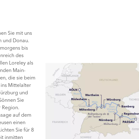
men Sie mit uns
in und Donau.
 morgens bis
nreich des
len Loreley als
elnden Main-
n, die sie beim
ns Mittelalter
Würzburg und
Gönnen Sie
 Region.
ssage auf dem
eusen einen
chten Sie für 8
it inmitten