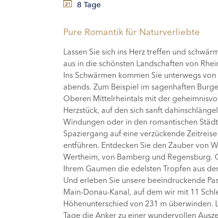
8 Tage
Pure Romantik für Naturverliebte
Lassen Sie sich ins Herz treffen und schwär
aus in die schönsten Landschaften von Rhe
Ins Schwärmen kommen Sie unterwegs von
abends. Zum Beispiel im sagenhaften Burge
Oberen Mittelrheintals mit der geheimnisvol
Herzstück, auf den sich sanft dahinschläng
Windungen oder in den romantischen Städte
Spaziergang auf eine verzückende Zeitreise i
entführen. Entdecken Sie den Zauber von 
Wertheim, von Bamberg und Regensburg. 
Ihrem Gaumen die edelsten Tropfen aus der
Und erleben Sie unsere beeindruckende Pa
Main-Donau-Kanal, auf dem wir mit 11 Schl
Höhenunterschied von 231 m überwinden. Li
Tage die Anker zu einer wundervollen Ausze