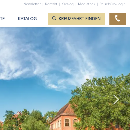
ZUM KONTAKTFORMULAR
Newsletter
|
Kontakt
|
Katalog
|
Mediathek
|
Reisebüro-Login
KREUZFAHRTEN ANZEIGEN
TE
KATALOG
KREUZFAHRT FINDEN