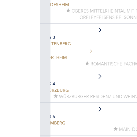
RÜDESHEIM
OBERES MITTELRHEINTAL MIT 
LORELEYFELSENS BEI SO
TAG 3
MILTENBERG
WERTHEIM
ROMANTISCHE FACH
TAG 4
WÜRZBURG
WÜRZBURGER RESIDENZ UND WEIN
TAG 5
BAMBERG
MAIN-D