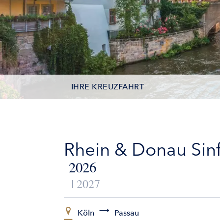
IHRE KREUZFAHRT
TERMINE
LEISTUNGEN
Rhein & Donau Sin
AUSFLÜGE
2026
2027
ZUSATZLEISTUNGEN
SCHIFFE
Köln
Passau