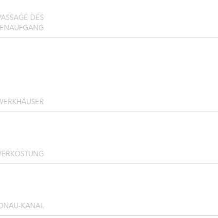
PASSAGE DES
NNENAUFGANG
WERKHÄUSER
VERKOSTUNG
ONAU-KANAL