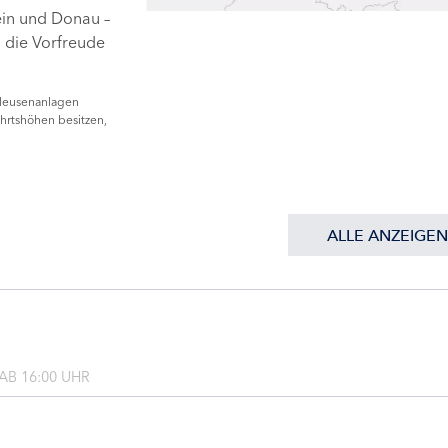
ein und Donau –
n die Vorfreude
hleusenanlagen
hrtshöhen besitzen,
ALLE ANZEIGEN
B 16:00 UHR