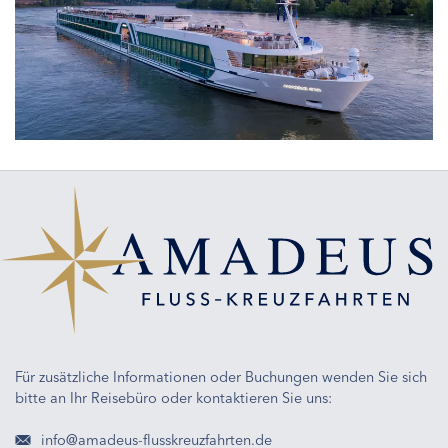
Grünes
Licht
für
die
Liebe
zum
Reisen
Für zusätzliche Informationen oder Buchungen wenden Sie sich
bitte an Ihr Reisebüro oder kontaktieren Sie uns:
info@amadeus-flusskreuzfahrten.de