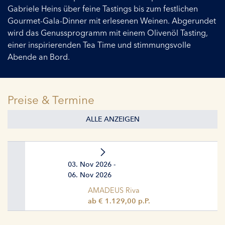
Gabriele Heins über feine Tastings bis zum festlichen
Gourmet-Gala-Dinner mit erlesenen Weinen. Abgerundet
wird das Genussprogramm mit einem Olivenöl Tasting,
einer inspirierenden Tea Time und stimmungsvolle
Abende an Bord.
Preise & Termine
ALLE ANZEIGEN
03. Nov 2026 -
06. Nov 2026
AMADEUS Riva
ab € 1.129,00 p.P.