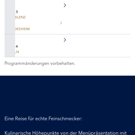
TAG 3
KOBLENZ
RÜDESHEIM
TAG 4
KÖLN
Programmänderungen vorbehalten.
Eine Reise für echte Feinschmecker:
Kulinarische Höhepunkte von der Menüpräsentation mit