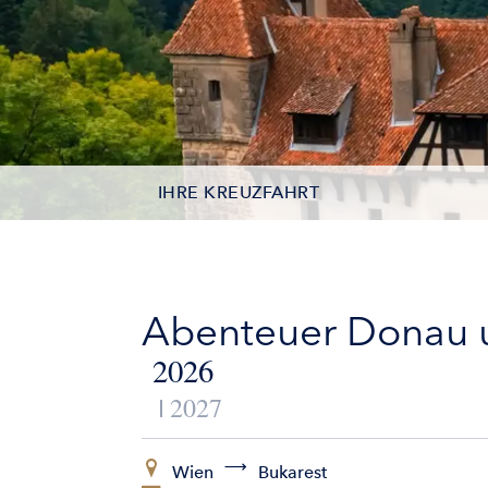
IHRE KREUZFAHRT
TERMINE
LEISTUNGEN
Abenteuer Donau u
AUSFLÜGE
2026
2027
ZUSATZLEISTUNGEN
SCHIFFE
Wien
Bukarest