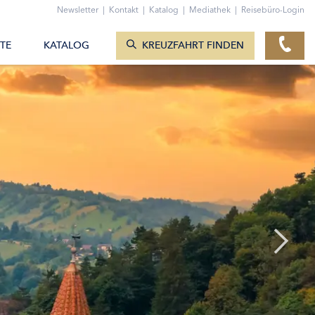
ZUM KONTAKTFORMULAR
Newsletter
|
Kontakt
|
Katalog
|
Mediathek
|
Reisebüro-Login
KREUZFAHRTEN ANZEIGEN
TE
KATALOG
KREUZFAHRT FINDEN