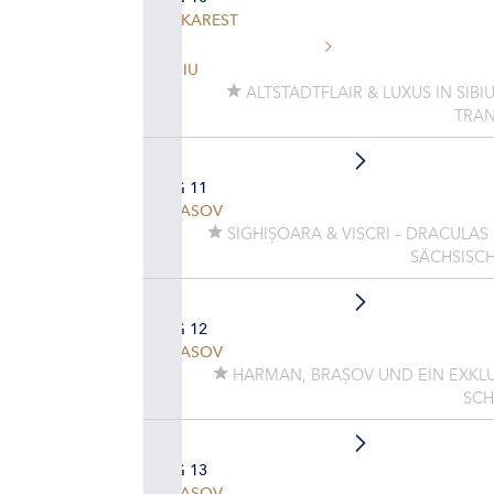
BUKAREST
SIBIU
ALTSTADTFLAIR & LUXUS IN SIBIU
TRAN
TAG 11
BRASOV
SIGHIȘOARA & VISCRI – DRACULAS
SÄCHSISC
TAG 12
BRASOV
HARMAN, BRAȘOV UND EIN EXKLU
SCH
TAG 13
BRASOV