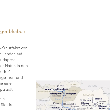
nger bleiben
s-Kreuzfahrt von
 Länder, auf
Budapest,
er Natur. In den
e Tor“
ige Tier- und
ie eine
ptstadt.
ein
Sie drei