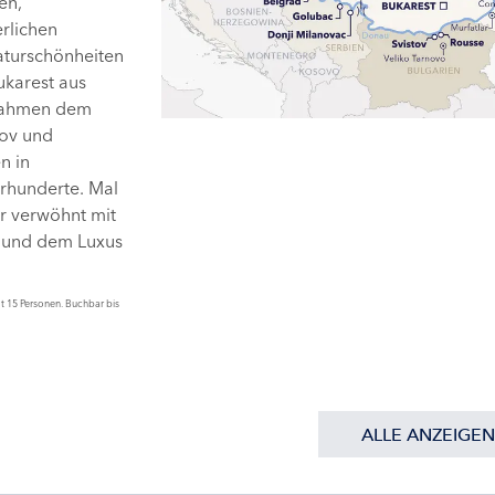
en,
rlichen
Naturschönheiten
ukarest aus
 Rahmen dem
șov und
n in
rhunderte. Mal
r verwöhnt mit
n und dem Luxus
t 15 Personen. Buchbar bis
ALLE ANZEIGEN