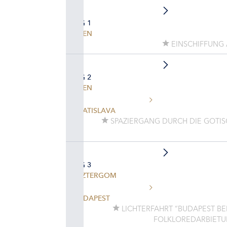
TAG 1
WIEN
EINSCHIFFUNG A
TAG 2
WIEN
BRATISLAVA
SPAZIERGANG DURCH DIE GOTI
TAG 3
ESZTERGOM
BUDAPEST
LICHTERFAHRT “BUDAPEST BEI
FOLKLOREDARBIETU