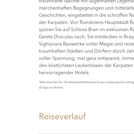
traumhafte Nächte mit sagenhaften Legend
märchenhaften Begegnungen und mittelalte
Geschichten, eingebettet in die schroffen 
der Karpaten. Von Rumäniens Hauptstadt B
spüren Sie auf Schloss Bran im exklusiven
Geiste Draculas nach, Sie entdecken in Bra
Sighișoara Bauwerke voller Magie und reise
traumhaften Städten und Dörfern durch Jah
voller Spannung, mal ganz entspannt, imme
den köstlichsten Leckerbissen der Karpate
hervorragender Hotels.
*Bitte beachten Sie: Die Mindestteilnehmerzahl für das Landprogramm beträg
60 Tage vor Abfahrt.
Reiseverlauf