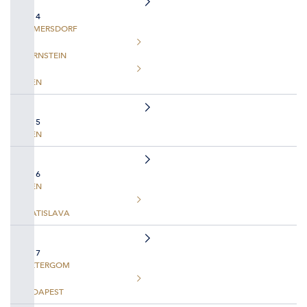
TAG 4
EMMERSDORF
DÜRNSTEIN
WIEN
TAG 5
WIEN
TAG 6
WIEN
BRATISLAVA
TAG 7
ESZTERGOM
BUDAPEST