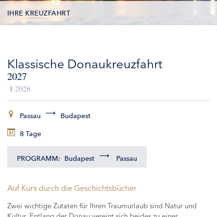
IHRE KREUZFAHRT
TERMINE
Klassische Donaukreuzfahrt
LEISTUNGEN
2027
AUSFLÜGE
2026
ZUSATZLEISTUNGEN
Passau
Budapest
8 Tage
SCHIFFE
PROGRAMM:
Budapest
Passau
Auf Kurs durch die Geschichtsbücher
Zwei wichtige Zutaten für Ihren Traumurlaub sind Natur und
Kultur. Entlang der Donau vereint sich beides zu einer