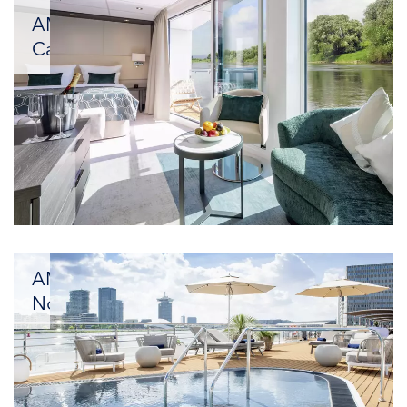
AMADEUS
Cara
Volle
Leidenschaft
voraus
AMADEUS
Nova
Elektrisierende
Aussichten: