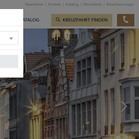
ZUM KONTAKTFORMULAR
Newsletter
|
Kontakt
|
Katalog
|
Mediathek
|
Reisebüro-Login
KREUZFAHRTEN ANZEIGEN
TE
KATALOG
KREUZFAHRT FINDEN