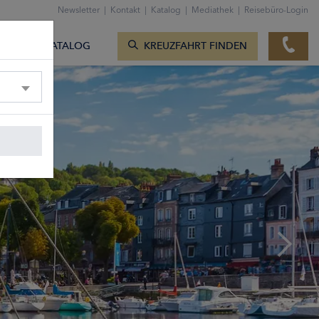
ZUM KONTAKTFORMULAR
Newsletter
|
Kontakt
|
Katalog
|
Mediathek
|
Reisebüro-Login
KREUZFAHRTEN ANZEIGEN
TE
KATALOG
KREUZFAHRT FINDEN