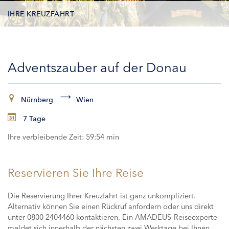
IHRE KREUZFAHRT
KONTAKTDATEN
Adventszauber auf der Donau
KABINEN
ZAHLUNG
Nürnberg
Wien
7 Tage
Ihre verbleibende Zeit:
59:53 min
Reservieren Sie Ihre Reise
Die Reservierung Ihrer Kreuzfahrt ist ganz unkompliziert.
Alternativ können Sie einen Rückruf anfordern oder uns direkt
unter 0800 2404460 kontaktieren. Ein AMADEUS-Reiseexperte
meldet sich innerhalb der nächsten zwei Werktage bei Ihnen,