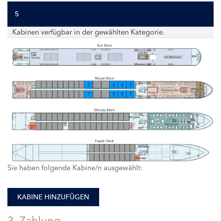
5
Kabinen verfügbar in der gewählten Kategorie.
312
306
304
302
311
305
303
301
Sie haben folgende Kabine/n ausgewählt:
KABINE HINZUFÜGEN
3. Zahlung