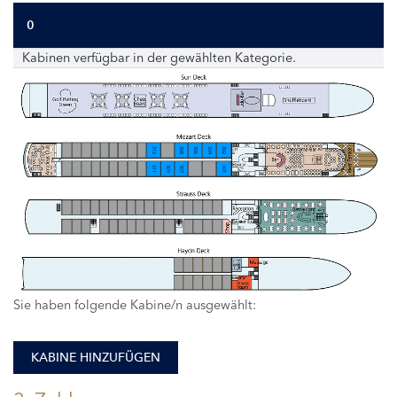
0
Kabinen verfügbar in der gewählten Kategorie.
312
308
306
304
302
311
309
307
301
Sie haben folgende Kabine/n ausgewählt:
KABINE HINZUFÜGEN