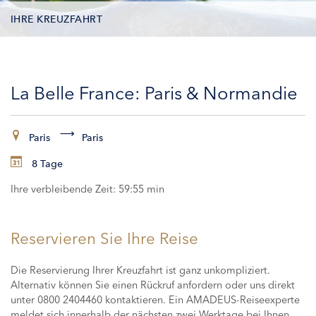
IHRE KREUZFAHRT
KONTAKTDATEN
La Belle France: Paris & Normandie
KABINEN
ZAHLUNG
Paris
Paris
8 Tage
Ihre verbleibende Zeit:
59:54 min
Reservieren Sie Ihre Reise
Die Reservierung Ihrer Kreuzfahrt ist ganz unkompliziert.
Alternativ können Sie einen Rückruf anfordern oder uns direkt
unter 0800 2404460 kontaktieren. Ein AMADEUS-Reiseexperte
meldet sich innerhalb der nächsten zwei Werktage bei Ihnen,