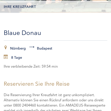
IHRE KREUZFAHRT
KONTAKTDATEN
Blaue Donau
KABINEN
ZAHLUNG
Nürnberg
Budapest
8 Tage
Ihre verbleibende Zeit:
59:53 min
Reservieren Sie Ihre Reise
Die Reservierung Ihrer Kreuzfahrt ist ganz unkompliziert.
Alternativ können Sie einen Rückruf anfordern oder uns direkt
unter 0800 2404460 kontaktieren. Ein AMADEUS-Reiseexperte
meldet sich innerhalb der nächsten zwei Werktage bei Ihnen,