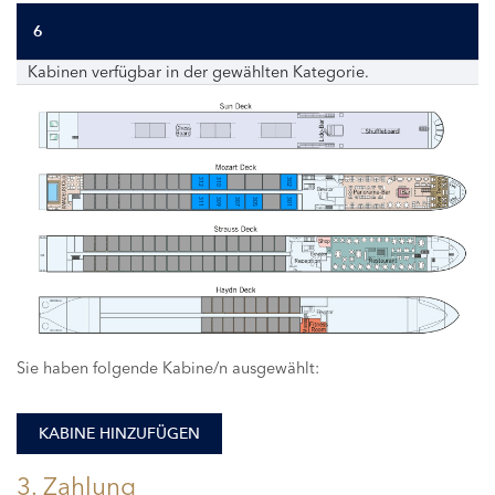
6
Kabinen verfügbar in der gewählten Kategorie.
312
310
302
311
309
307
305
301
Sie haben folgende Kabine/n ausgewählt:
KABINE HINZUFÜGEN
3. Zahlung