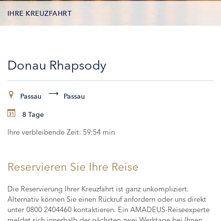
IHRE KREUZFAHRT
KONTAKTDATEN
Donau Rhapsody
KABINEN
ZAHLUNG
Passau
Passau
8 Tage
Ihre verbleibende Zeit:
59:53 min
Reservieren Sie Ihre Reise
Die Reservierung Ihrer Kreuzfahrt ist ganz unkompliziert.
Alternativ können Sie einen Rückruf anfordern oder uns direkt
unter 0800 2404460 kontaktieren. Ein AMADEUS-Reiseexperte
meldet sich innerhalb der nächsten zwei Werktage bei Ihnen,