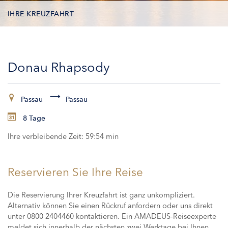
IHRE KREUZFAHRT
KONTAKTDATEN
Donau Rhapsody
KABINEN
ZAHLUNG
Passau
Passau
8 Tage
Ihre verbleibende Zeit:
59:54 min
Reservieren Sie Ihre Reise
Die Reservierung Ihrer Kreuzfahrt ist ganz unkompliziert.
Alternativ können Sie einen Rückruf anfordern oder uns direkt
unter 0800 2404460 kontaktieren. Ein AMADEUS-Reiseexperte
meldet sich innerhalb der nächsten zwei Werktage bei Ihnen,