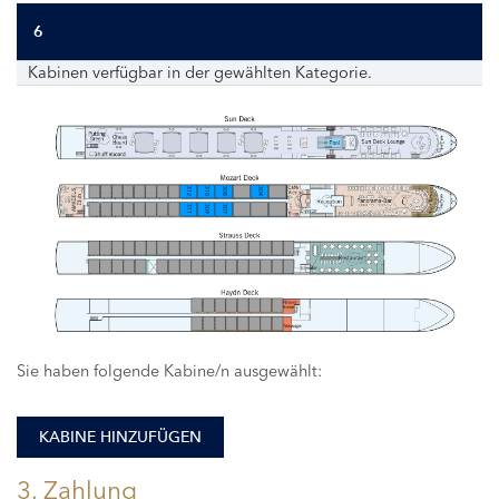
6
Kabinen verfügbar in der gewählten Kategorie.
312
310
308
304
311
309
307
Sie haben folgende Kabine/n ausgewählt:
KABINE HINZUFÜGEN
3. Zahlung