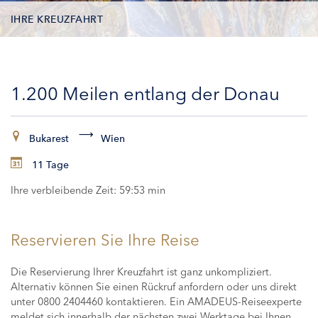
IHRE KREUZFAHRT
KONTAKTDATEN
1.200 Meilen entlang der Donau
KABINEN
ZAHLUNG
Bukarest
Wien
11 Tage
Ihre verbleibende Zeit:
59:52 min
Reservieren Sie Ihre Reise
Die Reservierung Ihrer Kreuzfahrt ist ganz unkompliziert.
Alternativ können Sie einen Rückruf anfordern oder uns direkt
unter 0800 2404460 kontaktieren. Ein AMADEUS-Reiseexperte
meldet sich innerhalb der nächsten zwei Werktage bei Ihnen,