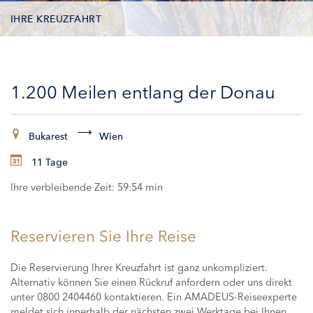
IHRE KREUZFAHRT
KONTAKTDATEN
1.200 Meilen entlang der Donau
KABINEN
ZAHLUNG
Bukarest
Wien
11 Tage
Ihre verbleibende Zeit:
59:53 min
Reservieren Sie Ihre Reise
Die Reservierung Ihrer Kreuzfahrt ist ganz unkompliziert.
Alternativ können Sie einen Rückruf anfordern oder uns direkt
unter 0800 2404460 kontaktieren. Ein AMADEUS-Reiseexperte
meldet sich innerhalb der nächsten zwei Werktage bei Ihnen,