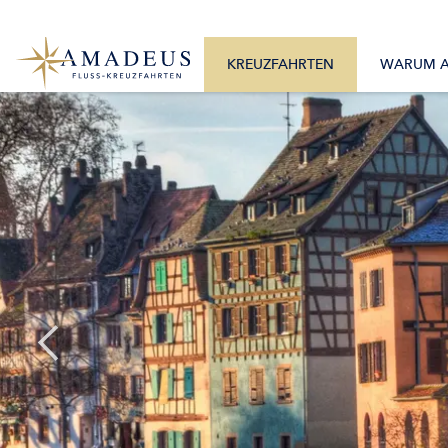
0800 2404460
Alle Monate
Mo. – Fr. 9:30 – 17:30 Uhr
Alle Flüsse
KREUZFAHRTEN
WARUM 