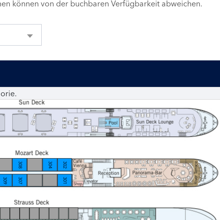
inen können von der buchbaren Verfügbarkeit abweichen.
orie.
308
304
302
309
307
301