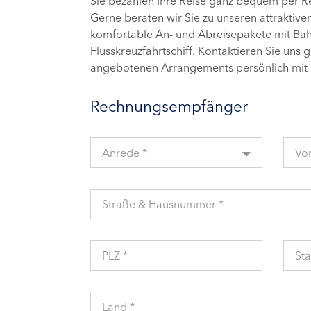
Sie bezahlen Ihre Reise ganz bequem per 
Gerne beraten wir Sie zu unseren attraktive
komfortable An- und Abreisepakete mit Bahn
Flusskreuzfahrtschiff. Kontaktieren Sie uns 
angebotenen Arrangements persönlich mit 
Rechnungsempfänger
Anrede *
Vo
Straße & Hausnummer *
PLZ *
Sta
Land *