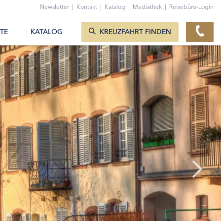
ZUM KONTAKTFORMULAR
Newsletter
|
Kontakt
|
Katalog
|
Mediathek
|
Reisebüro-Login
KREUZFAHRTEN ANZEIGEN
TE
KATALOG
KREUZFAHRT FINDEN