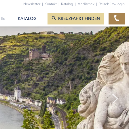
ZUM KONTAKTFORMULAR
Newsletter
|
Kontakt
|
Katalog
|
Mediathek
|
Reisebüro-Login
KREUZFAHRTEN ANZEIGEN
TE
KATALOG
KREUZFAHRT FINDEN