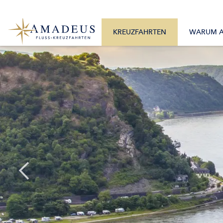
0800 2404460
Alle Monate
Mo. – Fr. 9:30 – 17:30 Uhr
Alle Flüsse
KREUZFAHRTEN
WARUM 