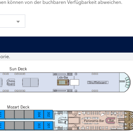
inen können von der buchbaren Verfügbarkeit abweichen.
orie.
12
304
302
11
303
301