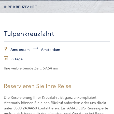
IHRE KREUZFAHRT
KONTAKTDATEN
Tulpenkreuzfahrt
KABINEN
ZAHLUNG
Amsterdam
Amsterdam
8 Tage
Ihre verbleibende Zeit:
59:54 min
Reservieren Sie Ihre Reise
Die Reservierung Ihrer Kreuzfahrt ist ganz unkompliziert.
Alternativ können Sie einen Rückruf anfordern oder uns direkt
unter 0800 2404460 kontaktieren. Ein AMADEUS-Reiseexperte
meldet sich innerhalb der nächsten zwei Werktage bei Ihnen,