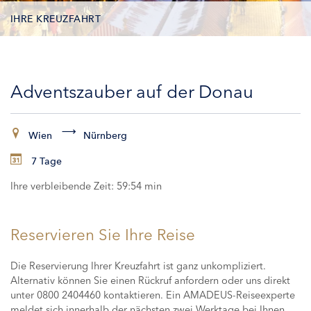
IHRE KREUZFAHRT
KONTAKTDATEN
Adventszauber auf der Donau
KABINEN
ZAHLUNG
Wien
Nürnberg
7 Tage
Ihre verbleibende Zeit:
59:54 min
Reservieren Sie Ihre Reise
Die Reservierung Ihrer Kreuzfahrt ist ganz unkompliziert.
Alternativ können Sie einen Rückruf anfordern oder uns direkt
unter 0800 2404460 kontaktieren. Ein AMADEUS-Reiseexperte
meldet sich innerhalb der nächsten zwei Werktage bei Ihnen,