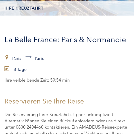
IHRE KREUZFAHRT
KONTAKTDATEN
La Belle France: Paris & Normandie
KABINEN
ZAHLUNG
Paris
Paris
8 Tage
Ihre verbleibende Zeit:
59:54 min
Reservieren Sie Ihre Reise
Die Reservierung Ihrer Kreuzfahrt ist ganz unkompliziert.
Alternativ können Sie einen Rückruf anfordern oder uns direkt
unter 0800 2404460 kontaktieren. Ein AMADEUS-Reiseexperte
meldet sich innerhalb der nächsten zwei Werktage bei Ihnen,