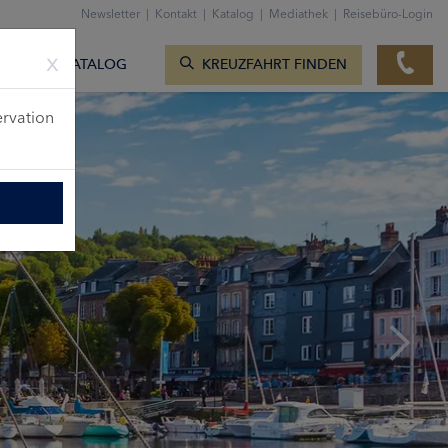
ZUM KONTAKTFORMULAR
Newsletter
|
Kontakt
|
Katalog
|
Mediathek
|
Reisebüro-Login
KREUZFAHRTEN ANZEIGEN
TE
KATALOG
KREUZFAHRT FINDEN
ervation