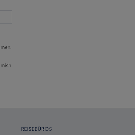
mmen.
 mich
REISEBÜROS