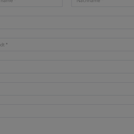
rname *
Nachname *
dt *