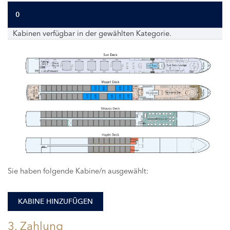
0
Kabinen verfügbar in der gewählten Kategorie.
310
308
304
302
311
309
305
303
301
Sie haben folgende Kabine/n ausgewählt:
KABINE HINZUFÜGEN
3. Zahlung