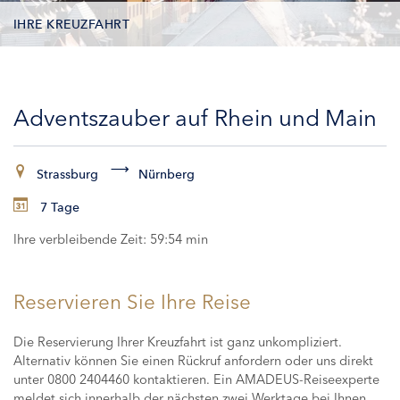
IHRE KREUZFAHRT
KONTAKTDATEN
Adventszauber auf Rhein und Main
KABINEN
ZAHLUNG
Strassburg
Nürnberg
7 Tage
Ihre verbleibende Zeit:
59:53 min
Reservieren Sie Ihre Reise
Die Reservierung Ihrer Kreuzfahrt ist ganz unkompliziert.
Alternativ können Sie einen Rückruf anfordern oder uns direkt
unter 0800 2404460 kontaktieren. Ein AMADEUS-Reiseexperte
meldet sich innerhalb der nächsten zwei Werktage bei Ihnen,