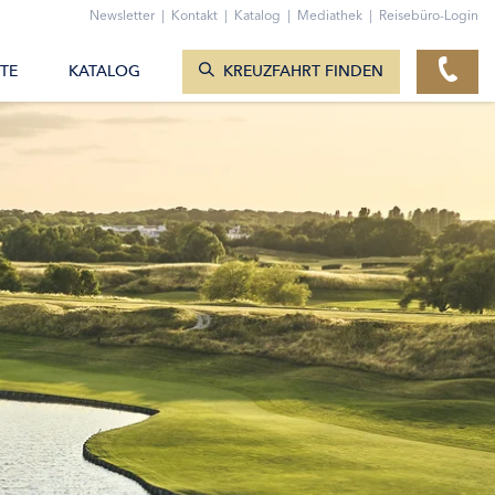
ZUM KONTAKTFORMULAR
Newsletter
|
Kontakt
|
Katalog
|
Mediathek
|
Reisebüro-Login
KREUZFAHRTEN ANZEIGEN
TE
KATALOG
KREUZFAHRT FINDEN