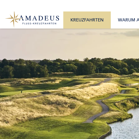
0800 2404460
Alle Monate
Mo. – Fr. 9:30 – 17:30 Uhr
Alle Flüsse
KREUZFAHRTEN
WARUM 