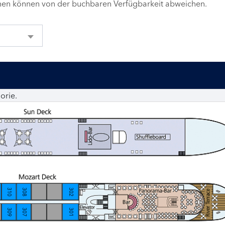
inen können von der buchbaren Verfügbarkeit abweichen.
orie.
310
308
302
309
307
301