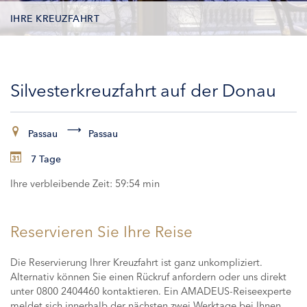
IHRE KREUZFAHRT
KONTAKTDATEN
Silvesterkreuzfahrt auf der Donau
KABINEN
ZAHLUNG
Passau
Passau
7 Tage
Ihre verbleibende Zeit:
59:54 min
Reservieren Sie Ihre Reise
Die Reservierung Ihrer Kreuzfahrt ist ganz unkompliziert.
Alternativ können Sie einen Rückruf anfordern oder uns direkt
unter 0800 2404460 kontaktieren. Ein AMADEUS-Reiseexperte
meldet sich innerhalb der nächsten zwei Werktage bei Ihnen,