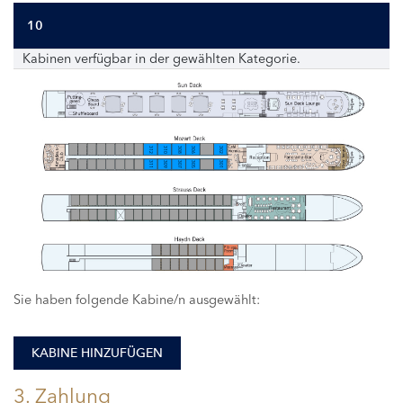
10
Kabinen verfügbar in der gewählten Kategorie.
312
310
308
306
302
311
309
307
305
301
Sie haben folgende Kabine/n ausgewählt:
KABINE HINZUFÜGEN
3. Zahlung