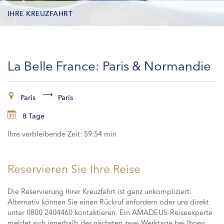
IHRE KREUZFAHRT
KONTAKTDATEN
La Belle France: Paris & Normandie
KABINEN
ZAHLUNG
Paris
Paris
8 Tage
Ihre verbleibende Zeit:
59:53 min
Reservieren Sie Ihre Reise
Die Reservierung Ihrer Kreuzfahrt ist ganz unkompliziert.
Alternativ können Sie einen Rückruf anfordern oder uns direkt
unter 0800 2404460 kontaktieren. Ein AMADEUS-Reiseexperte
meldet sich innerhalb der nächsten zwei Werktage bei Ihnen,