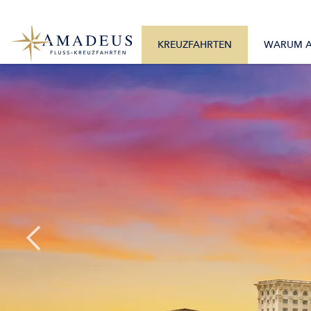
0800 2404460
Alle Monate
Mo. – Fr. 9:30 – 17:30 Uhr
Alle Flüsse
KREUZFAHRTEN
WARUM 