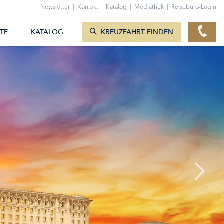
ZUM KONTAKTFORMULAR
Newsletter
|
Kontakt
|
Katalog
|
Mediathek
|
Reisebüro-Login
KREUZFAHRTEN ANZEIGEN
TE
KATALOG
KREUZFAHRT FINDEN