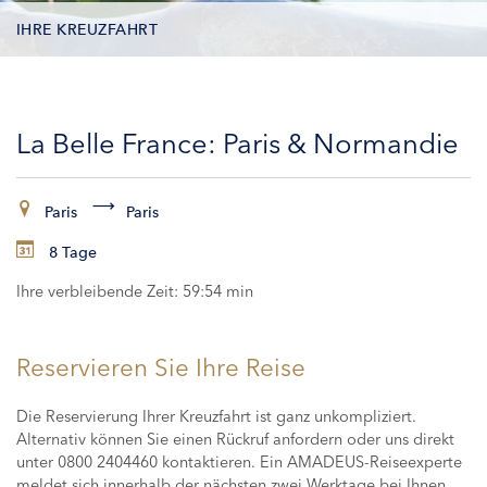
IHRE KREUZFAHRT
KONTAKTDATEN
La Belle France: Paris & Normandie
KABINEN
ZAHLUNG
Paris
Paris
8 Tage
Ihre verbleibende Zeit:
59:53 min
Reservieren Sie Ihre Reise
Die Reservierung Ihrer Kreuzfahrt ist ganz unkompliziert.
Alternativ können Sie einen Rückruf anfordern oder uns direkt
unter 0800 2404460 kontaktieren. Ein AMADEUS-Reiseexperte
meldet sich innerhalb der nächsten zwei Werktage bei Ihnen,