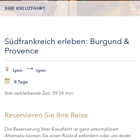
IHRE KREUZFAHRT
KONTAKTDATEN
Südfrankreich erleben: Burgund &
KABINEN
Provence
ZAHLUNG
Lyon
Lyon
8 Tage
Ihre verbleibende Zeit:
59:53 min
Reservieren Sie Ihre Reise
Die Reservierung Ihrer Kreuzfahrt ist ganz unkompliziert.
Alternativ können Sie einen Rückruf anfordern oder uns direkt