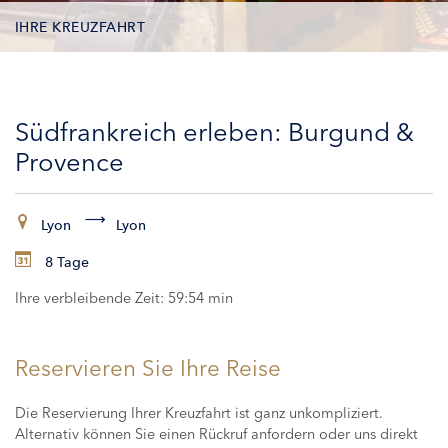
IHRE KREUZFAHRT
KONTAKTDATEN
Südfrankreich erleben: Burgund &
KABINEN
Provence
ZAHLUNG
Lyon
Lyon
8 Tage
Ihre verbleibende Zeit:
59:53 min
Reservieren Sie Ihre Reise
Die Reservierung Ihrer Kreuzfahrt ist ganz unkompliziert.
Alternativ können Sie einen Rückruf anfordern oder uns direkt