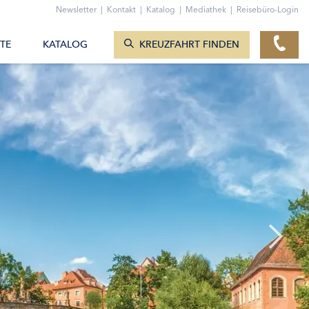
ZUM KONTAKTFORMULAR
Newsletter
|
Kontakt
|
Katalog
|
Mediathek
|
Reisebüro-Login
KREUZFAHRTEN ANZEIGEN
TE
KATALOG
KREUZFAHRT FINDEN