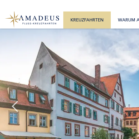
0800 2404460
Alle Monate
Mo. – Fr. 9:30 – 17:30 Uhr
Alle Flüsse
KREUZFAHRTEN
WARUM 