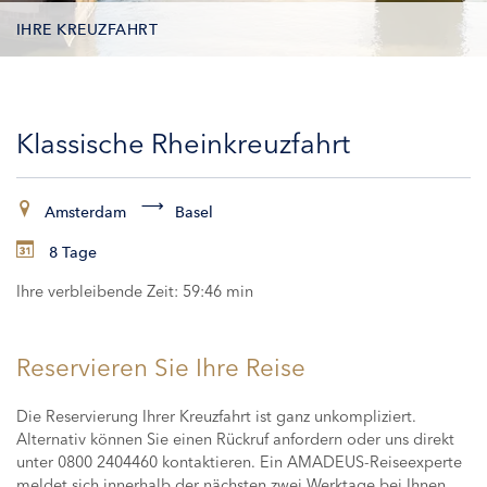
IHRE KREUZFAHRT
KONTAKTDATEN
Klassische Rheinkreuzfahrt
KABINEN
ZAHLUNG
Amsterdam
Basel
8 Tage
Ihre verbleibende Zeit:
59:46 min
Reservieren Sie Ihre Reise
Die Reservierung Ihrer Kreuzfahrt ist ganz unkompliziert.
Alternativ können Sie einen Rückruf anfordern oder uns direkt
unter 0800 2404460 kontaktieren. Ein AMADEUS-Reiseexperte
meldet sich innerhalb der nächsten zwei Werktage bei Ihnen,