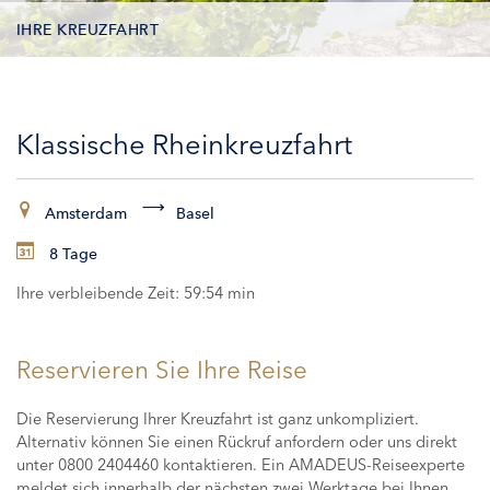
IHRE KREUZFAHRT
KONTAKTDATEN
Klassische Rheinkreuzfahrt
KABINEN
ZAHLUNG
Amsterdam
Basel
8 Tage
Ihre verbleibende Zeit:
59:54 min
Reservieren Sie Ihre Reise
Die Reservierung Ihrer Kreuzfahrt ist ganz unkompliziert.
Alternativ können Sie einen Rückruf anfordern oder uns direkt
unter 0800 2404460 kontaktieren. Ein AMADEUS-Reiseexperte
meldet sich innerhalb der nächsten zwei Werktage bei Ihnen,