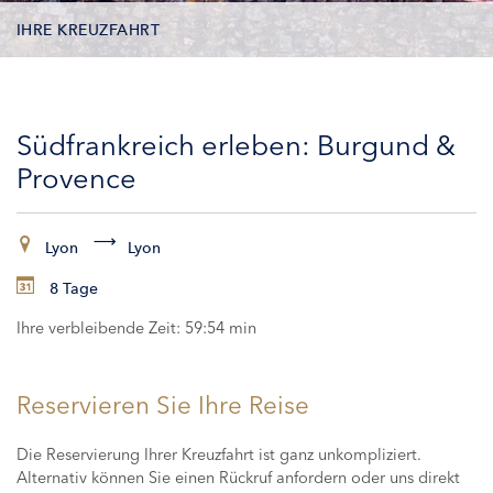
IHRE KREUZFAHRT
KONTAKTDATEN
Südfrankreich erleben: Burgund &
KABINEN
Provence
ZAHLUNG
Lyon
Lyon
8 Tage
Ihre verbleibende Zeit:
59:53 min
Reservieren Sie Ihre Reise
Die Reservierung Ihrer Kreuzfahrt ist ganz unkompliziert.
Alternativ können Sie einen Rückruf anfordern oder uns direkt