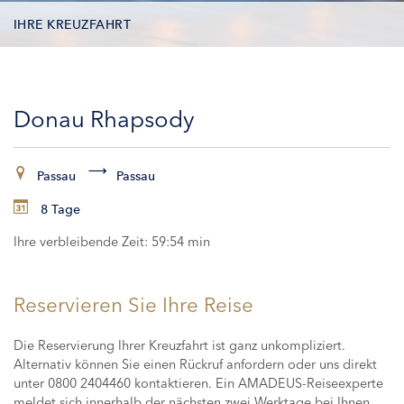
IHRE KREUZFAHRT
KONTAKTDATEN
Donau Rhapsody
KABINEN
ZAHLUNG
Passau
Passau
8 Tage
Ihre verbleibende Zeit:
59:54 min
Reservieren Sie Ihre Reise
Die Reservierung Ihrer Kreuzfahrt ist ganz unkompliziert.
Alternativ können Sie einen Rückruf anfordern oder uns direkt
unter 0800 2404460 kontaktieren. Ein AMADEUS-Reiseexperte
meldet sich innerhalb der nächsten zwei Werktage bei Ihnen,