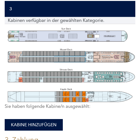
3
Kabinen verfügbar in der gewählten Kategorie.
114
112
106
102
115
111
107
101
Sie haben folgende Kabine/n ausgewählt:
KABINE HINZUFÜGEN
3. Zahlung