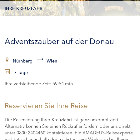
IHRE KREUZFAHRT
KONTAKTDATEN
Adventszauber auf der Donau
KABINEN
ZAHLUNG
Nürnberg
Wien
7 Tage
Ihre verbleibende Zeit:
59:53 min
Reservieren Sie Ihre Reise
Die Reservierung Ihrer Kreuzfahrt ist ganz unkompliziert.
Alternativ können Sie einen Rückruf anfordern oder uns direkt
unter 0800 2404460 kontaktieren. Ein AMADEUS-Reiseexperte
meldet sich innerhalb der nächsten zwei Werktage bei Ihnen,