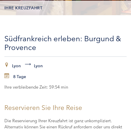
IHRE KREUZFAHRT
KONTAKTDATEN
Südfrankreich erleben: Burgund &
KABINEN
Provence
ZAHLUNG
Lyon
Lyon
8 Tage
Ihre verbleibende Zeit:
59:53 min
Reservieren Sie Ihre Reise
Die Reservierung Ihrer Kreuzfahrt ist ganz unkompliziert.
Alternativ können Sie einen Rückruf anfordern oder uns direkt