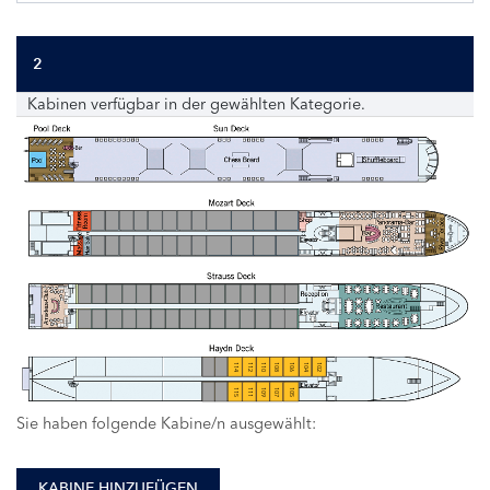
2
Kabinen verfügbar in der gewählten Kategorie.
114
112
110
108
106
104
102
115
111
109
107
105
Sie haben folgende Kabine/n ausgewählt:
KABINE HINZUFÜGEN