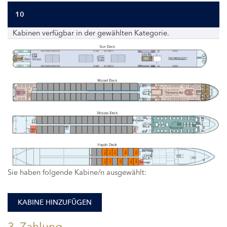
10
Kabinen verfügbar in der gewählten Kategorie.
114
112
110
106
102
115
111
107
103
101
Sie haben folgende Kabine/n ausgewählt:
KABINE HINZUFÜGEN
3. Zahlung