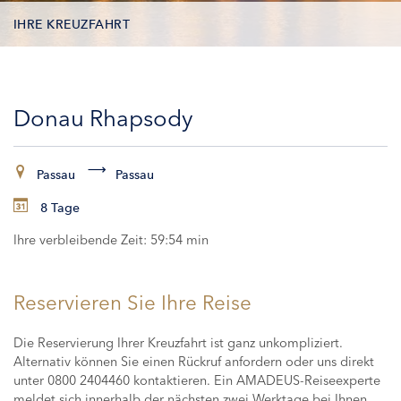
IHRE KREUZFAHRT
KONTAKTDATEN
Donau Rhapsody
KABINEN
ZAHLUNG
Passau
Passau
8 Tage
Ihre verbleibende Zeit:
59:53 min
Reservieren Sie Ihre Reise
Die Reservierung Ihrer Kreuzfahrt ist ganz unkompliziert.
Alternativ können Sie einen Rückruf anfordern oder uns direkt
unter 0800 2404460 kontaktieren. Ein AMADEUS-Reiseexperte
meldet sich innerhalb der nächsten zwei Werktage bei Ihnen,