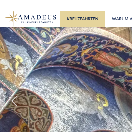
0800 2404460
Alle Monate
Mo. – Fr. 9:30 – 17:30 Uhr
Alle Flüsse
KREUZFAHRTEN
WARUM 