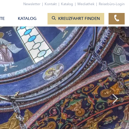
ZUM KONTAKTFORMULAR
Newsletter
|
Kontakt
|
Katalog
|
Mediathek
|
Reisebüro-Login
KREUZFAHRTEN ANZEIGEN
TE
KATALOG
KREUZFAHRT FINDEN