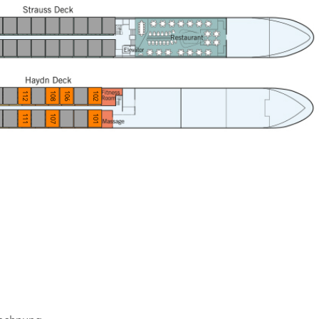
112
108
106
102
111
107
101