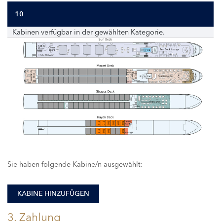
10
Kabinen verfügbar in der gewählten Kategorie.
112
110
108
106
104
102
111
109
107
101
Sie haben folgende Kabine/n ausgewählt:
KABINE HINZUFÜGEN
3. Zahlung