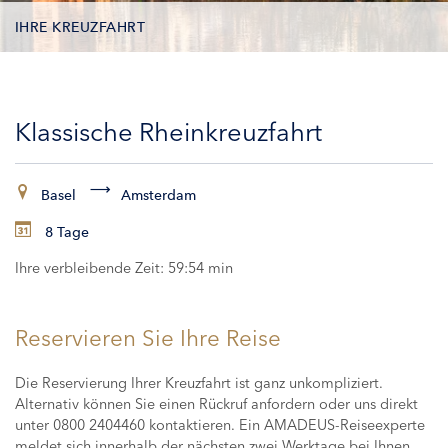
IHRE KREUZFAHRT
KONTAKTDATEN
Klassische Rheinkreuzfahrt
KABINEN
ZAHLUNG
Basel
Amsterdam
8 Tage
Ihre verbleibende Zeit:
59:53 min
Reservieren Sie Ihre Reise
Die Reservierung Ihrer Kreuzfahrt ist ganz unkompliziert.
Alternativ können Sie einen Rückruf anfordern oder uns direkt
unter 0800 2404460 kontaktieren. Ein AMADEUS-Reiseexperte
meldet sich innerhalb der nächsten zwei Werktage bei Ihnen,