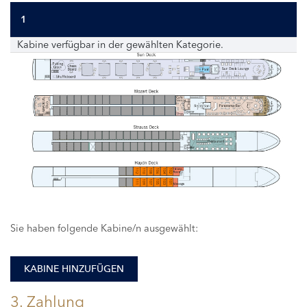
1
Kabine verfügbar in der gewählten Kategorie.
112
110
108
106
104
102
111
109
107
105
103
101
Sie haben folgende Kabine/n ausgewählt:
KABINE HINZUFÜGEN
3. Zahlung