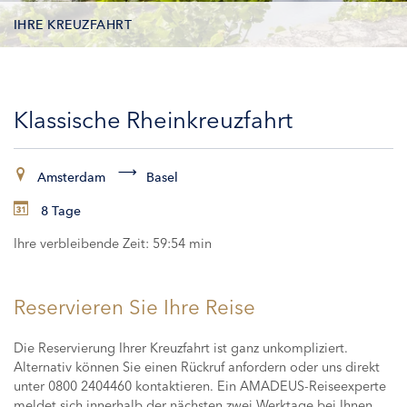
IHRE KREUZFAHRT
KONTAKTDATEN
Klassische Rheinkreuzfahrt
KABINEN
ZAHLUNG
Amsterdam
Basel
8 Tage
Ihre verbleibende Zeit:
59:53 min
Reservieren Sie Ihre Reise
Die Reservierung Ihrer Kreuzfahrt ist ganz unkompliziert.
Alternativ können Sie einen Rückruf anfordern oder uns direkt
unter 0800 2404460 kontaktieren. Ein AMADEUS-Reiseexperte
meldet sich innerhalb der nächsten zwei Werktage bei Ihnen,