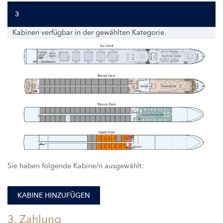
3
Kabinen verfügbar in der gewählten Kategorie.
112
110
108
106
102
111
109
107
105
103
101
Sie haben folgende Kabine/n ausgewählt:
KABINE HINZUFÜGEN
3. Zahlung