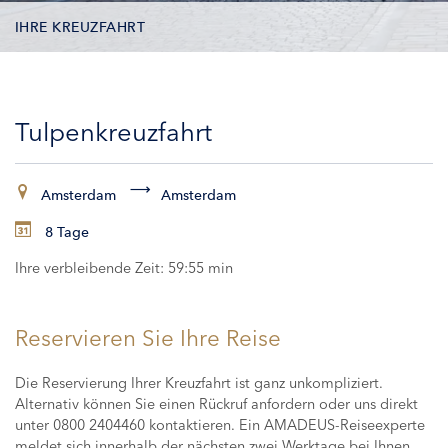
IHRE KREUZFAHRT
KONTAKTDATEN
Tulpenkreuzfahrt
KABINEN
ZAHLUNG
Amsterdam
Amsterdam
8 Tage
Ihre verbleibende Zeit:
59:54 min
Reservieren Sie Ihre Reise
Die Reservierung Ihrer Kreuzfahrt ist ganz unkompliziert.
Alternativ können Sie einen Rückruf anfordern oder uns direkt
unter 0800 2404460 kontaktieren. Ein AMADEUS-Reiseexperte
meldet sich innerhalb der nächsten zwei Werktage bei Ihnen,