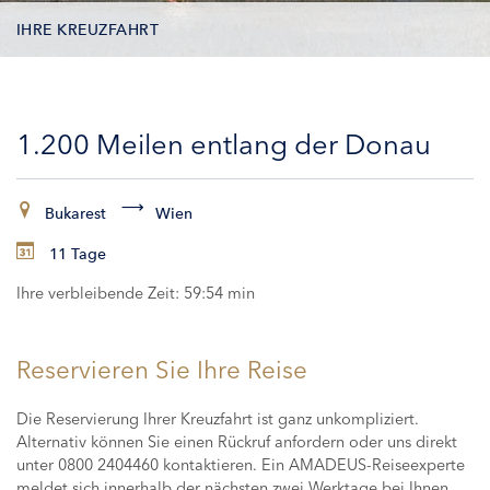
IHRE KREUZFAHRT
KONTAKTDATEN
1.200 Meilen entlang der Donau
KABINEN
ZAHLUNG
Bukarest
Wien
11 Tage
Ihre verbleibende Zeit:
59:53 min
Reservieren Sie Ihre Reise
Die Reservierung Ihrer Kreuzfahrt ist ganz unkompliziert.
Alternativ können Sie einen Rückruf anfordern oder uns direkt
unter 0800 2404460 kontaktieren. Ein AMADEUS-Reiseexperte
meldet sich innerhalb der nächsten zwei Werktage bei Ihnen,