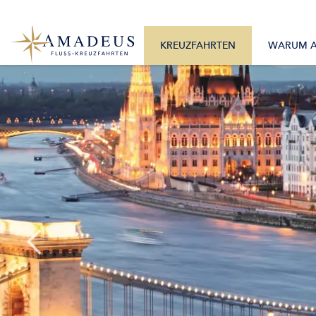
0800 2404460
Alle Monate
Mo. – Fr. 9:30 – 17:30 Uhr
Alle Flüsse
KREUZFAHRTEN
WARUM 