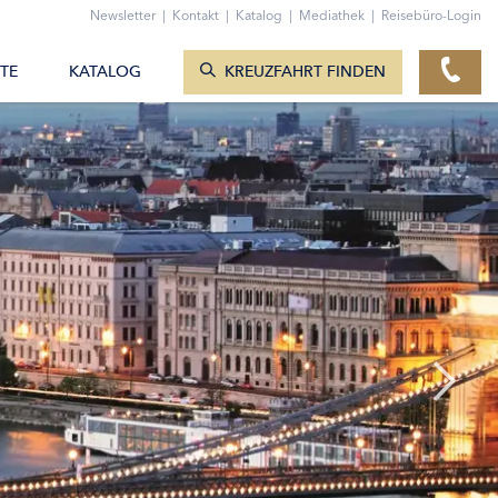
ZUM KONTAKTFORMULAR
Newsletter
|
Kontakt
|
Katalog
|
Mediathek
|
Reisebüro-Login
KREUZFAHRTEN ANZEIGEN
TE
KATALOG
KREUZFAHRT FINDEN