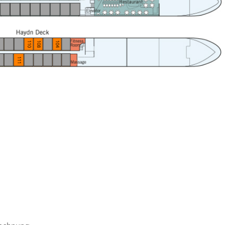
110
108
104
111