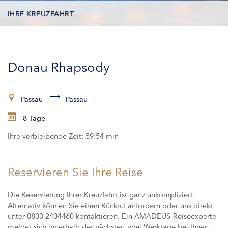
IHRE KREUZFAHRT
KONTAKTDATEN
Donau Rhapsody
KABINEN
ZAHLUNG
Passau
Passau
8 Tage
Ihre verbleibende Zeit:
59:54 min
Reservieren Sie Ihre Reise
Die Reservierung Ihrer Kreuzfahrt ist ganz unkompliziert.
Alternativ können Sie einen Rückruf anfordern oder uns direkt
unter 0800 2404460 kontaktieren. Ein AMADEUS-Reiseexperte
meldet sich innerhalb der nächsten zwei Werktage bei Ihnen,